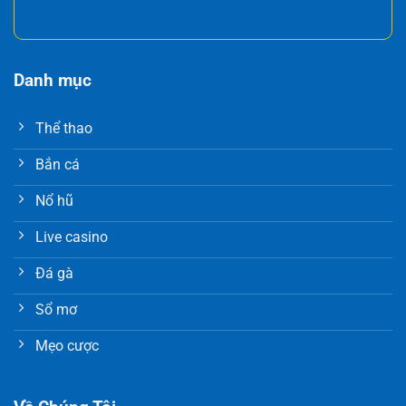
Danh mục
Thể thao
Bắn cá
Nổ hũ
Live casino
Đá gà
Sổ mơ
Mẹo cược