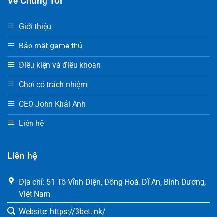
Về Chúng Tôi
Giới thiệu
Bảo mật game thủ
Điều kiện và điều khoản
Chơi có trách nhiệm
CEO John Khải Anh
Liên hệ
Liên hệ
Địa chỉ: 51 Tô Vĩnh Diện, Đông Hoà, Dĩ An, Bình Dương,
Việt Nam
Website: https://3bet.ink/