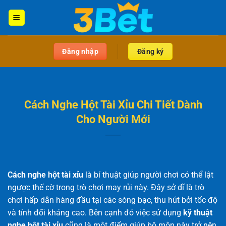
Bỏ
qua
nội
dung
Đăng nhập
Đăng ký
Cách Nghe Hột Tài Xỉu Chi Tiết Dành
Cho Người Mới
Cách nghe hột tài xỉu
là bí thuật giúp người chơi có thể lật
ngược thế cờ trong trò chơi may rủi này. Đây sở dĩ là trò
chơi hấp dẫn hàng đầu tại các sòng bạc, thu hút bởi tốc độ
và tính đối kháng cao. Bên cạnh đó việc sử dụng
kỹ thuật
nghe hột tài xỉu
cũng là một điểm giúp bộ môn này trở nên