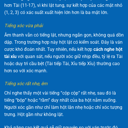
hơn Tài (11-17), vì khi lật tung, sự kết hợp của các mặt nhỏ
(1, 2, 3) có xác suất xuất hiện lớn hơn là ba mặt lớn.
Tiếng xóc vừa phải
Âm thanh vẫn có tiếng lật, nhưng ngắn gọn, không quá dồn
dập. Trong trường hợp này hột lật có kiểm soát. Đây là ván
cược khó đoán nhất. Tuy nhiên, nếu kết hợp
cách nghe hột
tài xỉu
với quan sát, nếu người xóc giữ nhịp đều, tỷ lệ ra Tài
hoặc duy trì cầu bệt (Tài tiếp Tài, Xỉu tiếp Xỉu) thường cao
hơn so với xóc mạnh.
Tiếng xóc rất nhẹ, êm
Chỉ nghe thấy một vài tiếng “cộp cộp” rất nhẹ, sau đó là
tiếng “bộp” hoặc “rầm” duy nhất của ba hột nằm xuống.
Người xóc gần như chỉ làm hột lăn nhẹ hoặc chỉ xóc tượng
trưng. Hột gần như không lật.
Khả năng cao kết quả sẽ giữ nguyên so với ván trước đó.