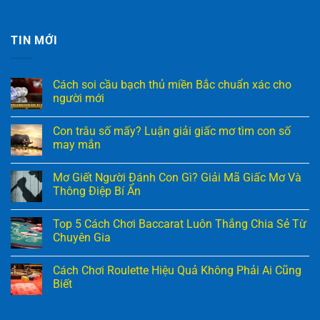
TIN MỚI
Cách soi cầu bạch thủ miền Bắc chuẩn xác cho
người mới
Không
có
Con trâu số mấy? Luận giải giấc mơ tìm con số
bình
luận
may mắn
ở
Cách
Không
soi
có
Mơ Giết Người Đánh Con Gì? Giải Mã Giấc Mơ Và
cầu
bình
bạch
luận
Thông Điệp Bí Ẩn
thủ
ở
miền
Con
Không
Bắc
trâu
có
Top 5 Cách Chơi Baccarat Luôn Thắng Chia Sẻ Từ
chuẩn
số
bình
xác
mấy?
luận
Chuyên Gia
cho
Luận
ở
người
giải
Mơ
Không
mới
giấc
Giết
có
Cách Chơi Roulette Hiệu Quả Không Phải Ai Cũng
mơ
Người
bình
tìm
Đánh
luận
Biết
con
Con
ở
số
Gì?
Top
Không
may
Giải
5
có
mắn
Mã
Cách
bình