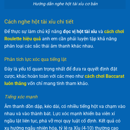
Hướng dẫn nghe hột tài xỉu cơ bản
Cách nghe hột tài xỉu chi tiết
Để thực sự làm chủ kỹ năng
đọc vị hột tài xỉu
và
cách chơi
Roulette hiệu quả
anh em cần phải luyện tập khả năng
phân loại các sắc thái âm thanh khác nhau.
Phân tích lực xóc qua tiếng lật
Đây là yếu tố quan trọng nhất để đưa ra quyết định đặt
cược, khác hoàn toàn với các mẹo như
cách chơi Baccarat
luôn thắng
vốn chỉ mang tính tham khảo.
Tiếng xóc mạnh
Âm thanh dồn dập, kéo dài, có nhiều tiếng hột va chạm vào
nhau và vào thành bát. Lực xóc mạnh khiến ba viên xí
ngầu lật liên tục, phá vỡ mọi quy luật cố định. Kết quả có
xu hướng ngẫu nhiên hóa, tỷ lệ ra Xỉu (4-10) thường cao