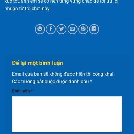
xúc tốt, anh em sẽ có nền tảng vững chắc để tối ưu lợi
nhuận từ trò chơi này.
Để lại một bình luận
Email của bạn sẽ không được hiển thị công khai.
Các trường bắt buộc được đánh dấu
*
Bình luận
*