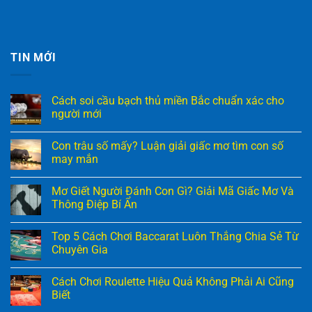
TIN MỚI
Cách soi cầu bạch thủ miền Bắc chuẩn xác cho
người mới
Không
có
Con trâu số mấy? Luận giải giấc mơ tìm con số
bình
luận
may mắn
ở
Cách
Không
soi
có
Mơ Giết Người Đánh Con Gì? Giải Mã Giấc Mơ Và
cầu
bình
bạch
luận
Thông Điệp Bí Ẩn
thủ
ở
miền
Con
Không
Bắc
trâu
có
Top 5 Cách Chơi Baccarat Luôn Thắng Chia Sẻ Từ
chuẩn
số
bình
xác
mấy?
luận
Chuyên Gia
cho
Luận
ở
người
giải
Mơ
Không
mới
giấc
Giết
có
Cách Chơi Roulette Hiệu Quả Không Phải Ai Cũng
mơ
Người
bình
tìm
Đánh
luận
Biết
con
Con
ở
số
Gì?
Top
Không