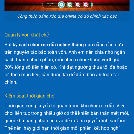
Công thức đánh xóc đĩa online có độ chính xác cao
Quản lý vốn chặt chẽ
Bất kỳ
cách chơi xóc đĩa online thắng
nào cũng cần dựa
trên nguyên tắc bảo toàn vốn. Anh em nên chia nhỏ ngân
sách thành nhiều phần, mỗi phiên chơi không vượt quá
20% tổng số tiền hiện có. Khi đạt ngưỡng thua tối đa hoặc
lời theo mục tiêu, cần dừng lại để đảm bảo an toàn tài
chính.
Kiểm soát thời gian chơi
Thời gian cũng là yếu tố quan trọng khi chơi xóc đĩa. Việc
chơi liên tục trong nhiều giờ có thể khiến bản thân mệt mỏi,
giảm khả năng phân tích và dễ đưa ra quyết định sai lầm.
Thế nên, hãy giới hạn thời gian mỗi phiên, kết hợp nghỉ