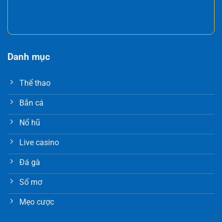
Danh mục
Thể thao
Bắn cá
Nổ hũ
Live casino
Đá gà
Sổ mơ
Mẹo cược