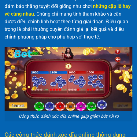
đảm bảo thắng tuyệt đối giống như chơi
những cặp lô hay
về cùng nhau
. Chúng chỉ mang tính tham khảo và cần
được điều chỉnh linh hoạt theo từng giai đoạn. Điều quan
trọng là phải thường xuyên đánh giá lại kết quả và điều
chỉnh phương pháp cho phù hợp với thực tế.
Công thức đánh xóc đĩa online giúp giảm bớt rủi ro
Các công thức đánh xóc đĩa online thông dụng