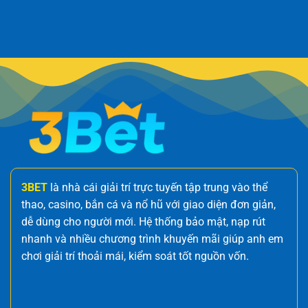
may
Giải
5
có
mắn
Mã
Cách
bình
Giấc
Chơi
luận
Mơ
Baccarat
ở
Và
Luôn
Cách
Thông
Thắng
Chơi
Điệp
Chia
Roulette
Bí
Sẻ
Hiệu
Ẩn
Từ
Quả
Chuyên
Không
Gia
Phải
Ai
Cũng
Biết
3BET
là nhà cái giải trí trực tuyến tập trung vào thể
thao, casino, bắn cá và nổ hũ với giao diện đơn giản,
dễ dùng cho người mới. Hệ thống bảo mật, nạp rút
nhanh và nhiều chương trình khuyến mãi giúp anh em
chơi giải trí thoải mái, kiểm soát tốt nguồn vốn.