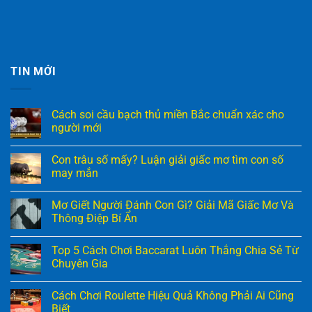
TIN MỚI
Cách soi cầu bạch thủ miền Bắc chuẩn xác cho
người mới
Không
có
Con trâu số mấy? Luận giải giấc mơ tìm con số
bình
luận
may mắn
ở
Cách
Không
soi
có
Mơ Giết Người Đánh Con Gì? Giải Mã Giấc Mơ Và
cầu
bình
bạch
luận
Thông Điệp Bí Ẩn
thủ
ở
miền
Con
Không
Bắc
trâu
có
Top 5 Cách Chơi Baccarat Luôn Thắng Chia Sẻ Từ
chuẩn
số
bình
xác
mấy?
luận
Chuyên Gia
cho
Luận
ở
người
giải
Mơ
Không
mới
giấc
Giết
có
Cách Chơi Roulette Hiệu Quả Không Phải Ai Cũng
mơ
Người
bình
tìm
Đánh
luận
Biết