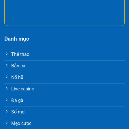
Danh mục
Thể thao
Bắn cá
Nổ hũ
Live casino
Đá gà
Sổ mơ
Mẹo cược