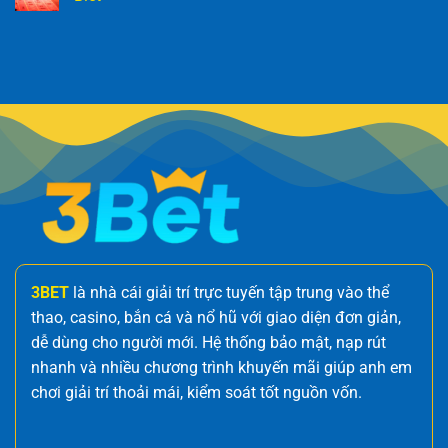
con
Con
ở
số
Gì?
Top
Không
may
Giải
5
có
mắn
Mã
Cách
bình
Giấc
Chơi
luận
Mơ
Baccarat
ở
Và
Luôn
Cách
Thông
Thắng
Chơi
Điệp
Chia
Roulette
Bí
Sẻ
Hiệu
Ẩn
Từ
Quả
Chuyên
Không
Gia
Phải
Ai
Cũng
Biết
3BET
là nhà cái giải trí trực tuyến tập trung vào thể
thao, casino, bắn cá và nổ hũ với giao diện đơn giản,
dễ dùng cho người mới. Hệ thống bảo mật, nạp rút
nhanh và nhiều chương trình khuyến mãi giúp anh em
chơi giải trí thoải mái, kiểm soát tốt nguồn vốn.