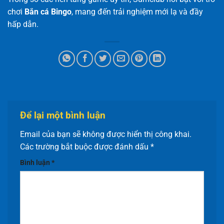
chơi
Bắn cá Bingo
, mang đến trải nghiệm mới lạ và đầy
hấp dẫn.
Để lại một bình luận
Email của bạn sẽ không được hiển thị công khai.
Các trường bắt buộc được đánh dấu
*
Bình luận
*