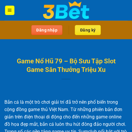
Bỏ
qua
nội
dung
Đăng nhập
Đăng ký
Game Nổ Hũ 79 – Bộ Sưu Tập Slot
Game Săn Thưởng Triệu Xu
Bắn cá là một trò chơi giải trí đã trở nên phổ biến trong
cộng đồng game thủ Việt Nam. Từ những phiên bản đơn
giản trên điện thoại di động cho đến những game online
đồ họa đẹp mắt, bắn cá luôn thu hút đông đảo người chơi.
Trong số các nền tảng game uy tín, Sumclub nổi bật với trò